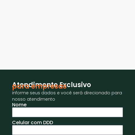
Atendimento Exclusivo
para empresas
informe seus dados e você será direcionado para
nosso atendimento
Nome
Celular com DDD