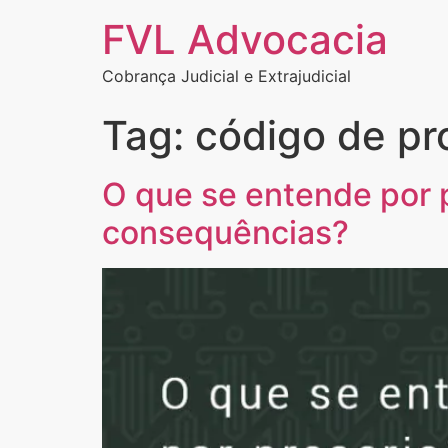
FVL Advocacia
Cobrança Judicial e Extrajudicial
Tag:
código de pro
O que se entende por p
consequências?